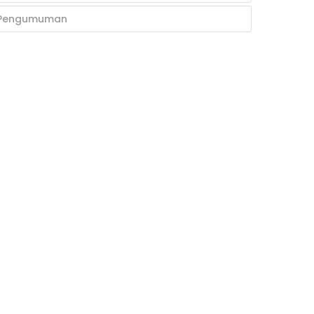
Pengumuman