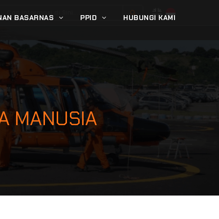
NAN BASARNAS
PPID
HUBUNGI KAMI
A MANUSIA