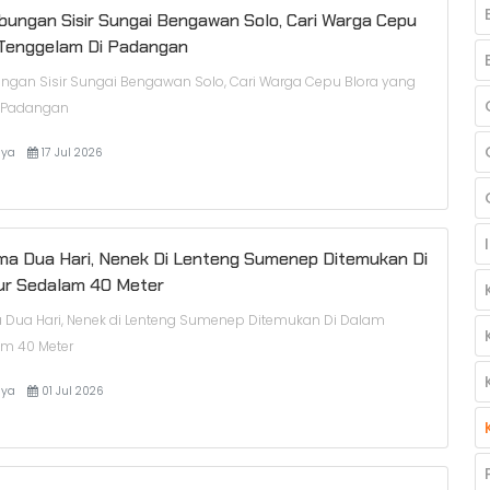
ungan Sisir Sungai Bengawan Solo, Cari Warga Cepu
 Tenggelam Di Padangan
gan Sisir Sungai Bengawan Solo, Cari Warga Cepu Blora yang
 Padangan
aya
17 Jul 2026
ma Dua Hari, Nenek Di Lenteng Sumenep Ditemukan Di
r Sedalam 40 Meter
 Dua Hari, Nenek di Lenteng Sumenep Ditemukan Di Dalam
m 40 Meter
aya
01 Jul 2026