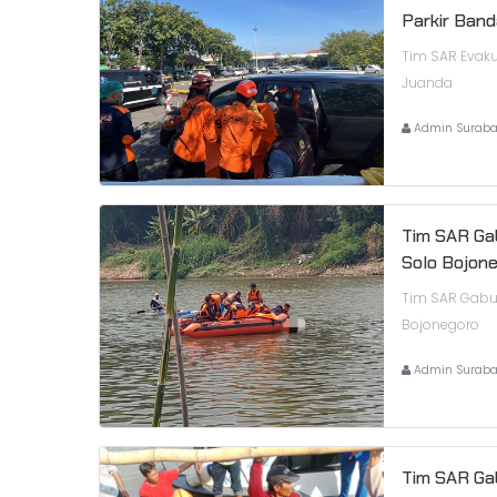
Parkir Ban
Tim SAR Evaku
Juanda
Admin Surab
Tim SAR Ga
Solo Bojon
Tim SAR Gabu
Bojonegoro
Admin Surab
Tim SAR Ga