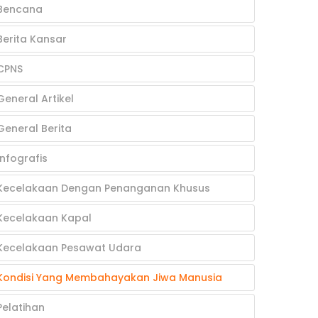
Bencana
Berita Kansar
CPNS
General Artikel
General Berita
Infografis
Kecelakaan Dengan Penanganan Khusus
Kecelakaan Kapal
Kecelakaan Pesawat Udara
Kondisi Yang Membahayakan Jiwa Manusia
Pelatihan