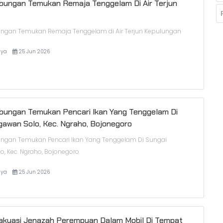
bungan Temukan Remaja Tenggelam Di Air Terjun
ngan Temukan Remaja Tenggelam di Air Terjun Kepulungan
aya
25 Jun 2026
bungan Temukan Pencari Ikan Yang Tenggelam Di
awan Solo, Kec. Ngraho, Bojonegoro
ngan Temukan Pencari Ikan Yang Tenggelam Di Sungai
, Kec. Ngraho, Bojonegoro
aya
25 Jun 2026
akuasi Jenazah Perempuan Dalam Mobil Di Tempat