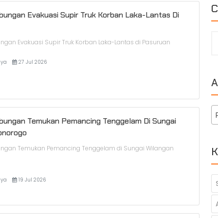
C
ungan Evakuasi Supir Truk Korban Laka-Lantas Di
gan Evakuasi Supir Truk Korban Laka-Lantas di Pasuruan
aya
27 Jul 2026
A
bungan Temukan Pemancing Tenggelam Di Sungai
onorogo
ngan Temukan Pemancing Tenggelam di Sungai Wilangan
K
aya
19 Jul 2026