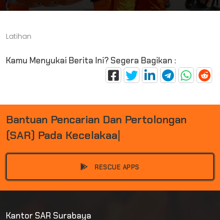
Latihan
Kamu Menyukai Berita Ini? Segera Bagikan :
B
A
N
T
U
A
N
P
E
N
C
A
R
I
A
N
D
A
N
P
E
R
T
O
L
O
N
G
A
N
(
S
A
R
)
P
A
D
A
K
E
C
E
L
A
K
A
A
N
|
RESCUE APPS
Kantor SAR Surabaya