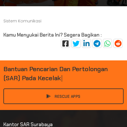
Sistem Komunikasi
Kamu Menyukai Berita Ini? Segera Bagikan :
B
A
N
T
U
A
N
P
E
N
C
A
R
I
A
N
D
A
N
P
E
R
T
O
L
O
N
G
A
N
(
S
A
R
)
P
A
D
A
K
E
C
E
L
A
K
A
A
N
|
RESCUE APPS
Kantor SAR Surabaya