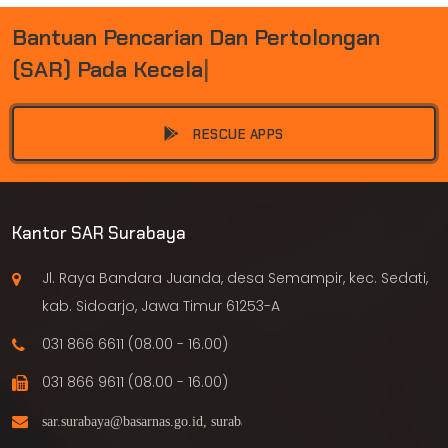
B
A
N
T
U
A
N
P
E
N
C
A
R
I
A
N
D
A
N
P
E
R
T
O
L
O
N
G
A
N
(
S
A
R
)
P
A
D
A
K
E
C
E
L
A
K
A
A
N
D
A
|
RESCUE APPS
Kantor SAR Surabaya
Jl. Raya Bandara Juanda, desa Semampir, kec. Sedati,
kab. Sidoarjo, Jawa Timur 61253-A
031 866 6611 (08.00 - 16.00)
031 866 9611 (08.00 - 16.00)