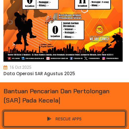
16 Oct 2025
Data Operasi SAR Agustus 2025
B
A
N
T
U
A
N
P
E
N
C
A
R
I
A
N
D
A
N
P
E
R
T
O
L
O
N
G
A
N
(
S
A
R
)
P
A
D
A
K
E
C
E
L
A
K
A
A
N
D
A
|
RESCUE APPS