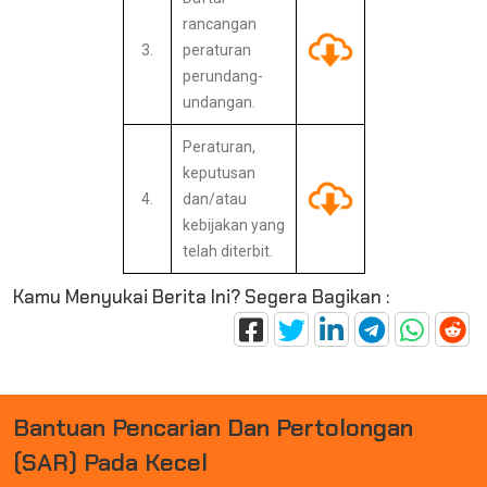
rancangan
3.
peraturan
perundang-
undangan.
Peraturan,
keputusan
4.
dan/atau
kebijakan yang
telah diterbit.
Kamu Menyukai Berita Ini? Segera Bagikan :
B
A
N
T
U
A
N
P
E
N
C
A
R
I
A
N
D
A
N
P
E
R
T
O
L
O
N
G
A
N
(
S
A
R
)
P
A
D
A
K
E
C
E
L
A
K
|